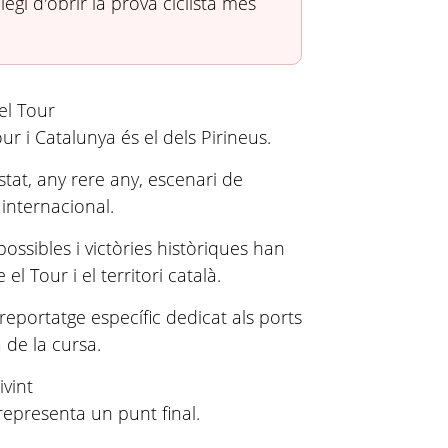
legi d'obrir la prova ciclista més
el Tour
ur i Catalunya és el dels Pirineus.
tat, any rere any, escenari de
internacional.
ssibles i victòries històriques han
 el Tour i el territori català.
eportatge específic dedicat als ports
 de la cursa.
ivint
epresenta un punt final.