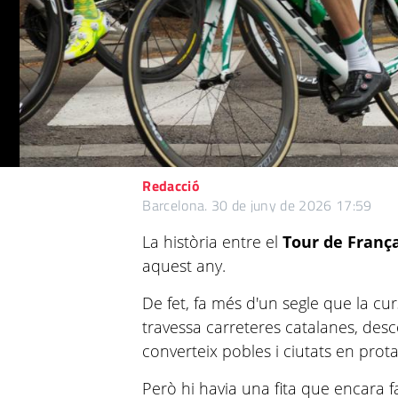
Redacció
Barcelona.
30 de juny de 2026 17:59
La història entre el
Tour de Franç
aquest any.
De fet, fa més d'un segle que la cu
travessa carreteres catalanes, desc
converteix pobles i ciutats en pro
Però hi havia una fita que encara fa