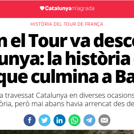
HISTÒRIA DEL TOUR DE FRANÇA
 el Tour va desc
unya: la història
 que culmina a B
 travessat Catalunya en diverses ocasions
tòria, però mai abans havia arrencat des d