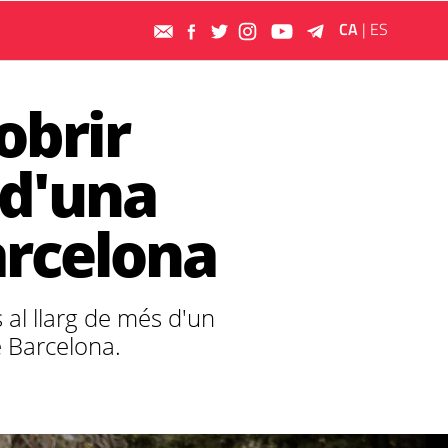
CA
|
ES
obrir
 d'una
arcelona
 al llarg de més d'un
e Barcelona.