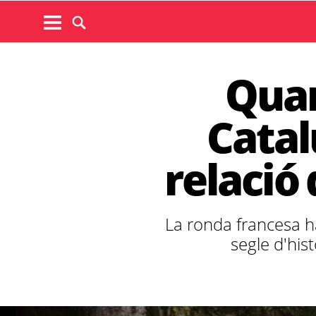
Quan
Catal
relació
La ronda francesa ha
segle d'his