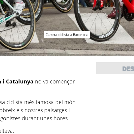
Carrera ciclista a Barcelona
DE
a i Catalunya
no va començar
rsa ciclista més famosa del món
obreix els nostres paisatges i
tagonistes durant unes hores.
ltava.