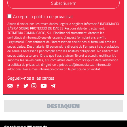
Subscriure'm
Accepto la
política de privacitat
Abans d'enviar-nos les teves dades llegeix la següent informació INFORMACIÓ
BÀSICA SOBRE PROTECCIÓ DE DADES Responsable del tractament:
TOTMEDIA COMUNICACIÓ, S.L. Finalitat del tractament: Atendre les
sol·licituds d'informació que els usuaris d'aquest formulari ens enviïn.
Legitimació: Consentiment de l'interessat en enviar-nos el formulari amb les
seves dades. Destinataris: El personal, la direcció de l'empesa i els prestadors
de serveis necessaris per complir amb les nostres obligacions. No cedirem les
seves dades a tercers. Drets que l'assisteixen: Té dret a accedir, rectificar i/o
suprimir les seves dades, així com altres drets, com s'explica detalladament a
la política de privacitat, dirigint-se a
privacitat@totmedia.cat
. Informació
addicional: Per a més informació consultin la
política de privacitat
.
Segueix-nos a les xarxes
DESTAQUEM