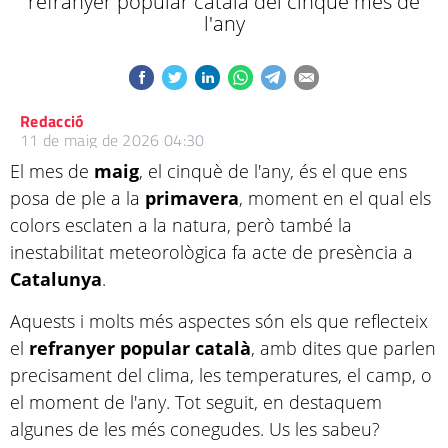
refranyer popular català del cinquè mes de
l'any
Redacció
11 de maig de 2026 04:30
El mes de
maig
, el cinquè de l'any, és el que ens
posa de ple a la
primavera
, moment en el qual els
colors esclaten a la natura, però també la
inestabilitat meteorològica fa acte de presència a
Catalunya
.
Aquests i molts més aspectes són els que reflecteix
el
refranyer popular català
, amb dites que parlen
precisament del clima, les temperatures, el camp, o
el moment de l'any. Tot seguit, en destaquem
algunes de les més conegudes. Us les sabeu?