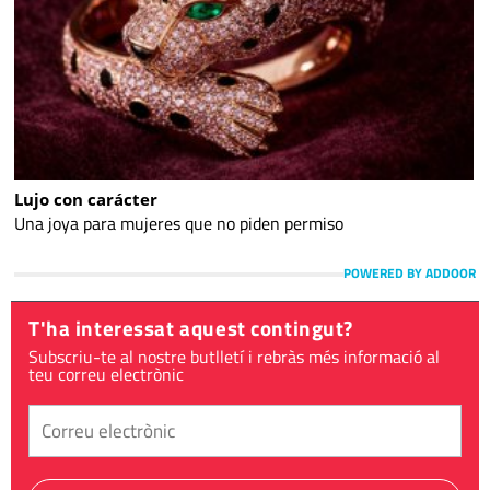
Lujo con carácter
Una joya para mujeres que no piden permiso
POWERED BY ADDOOR
T'ha interessat aquest contingut?
Subscriu-te al nostre butlletí i rebràs més informació al
teu correu electrònic