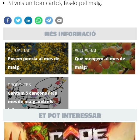
Si vols un bon carbó, fes-lo pel maig.
MÉS INFORMACIÓ
ACTUALITAT
ACTUALITAT
Posem poesia al mes de
Què mengem al mes de
maig
maig?
PROPOSTES
Cantem 5 cançons dels
mes de maig amb els
infants
ET POT INTERESSAR