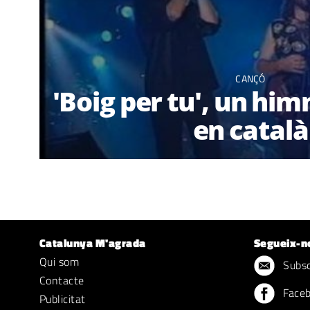
CANÇÓ
'Boig per tu', un him
en català
Catalunya M'agrada
Segueix-n
Qui som
Subscr
Contacte
Face
Publicitat