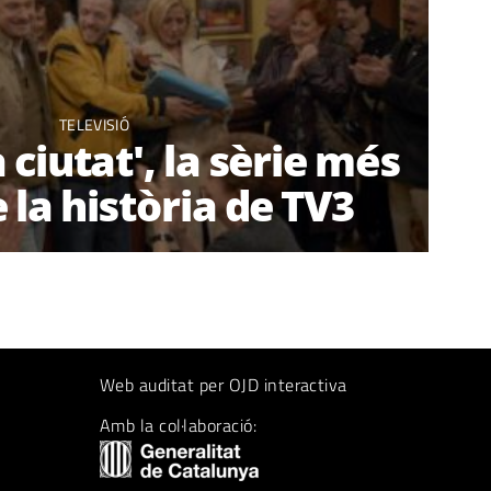
TELEVISIÓ
a ciutat', la sèrie més
e la història de TV3
Web auditat per OJD interactiva
Amb la col·laboració: