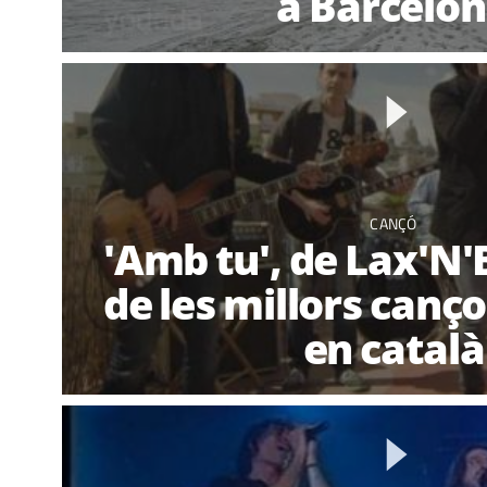
a Barcelo
CANÇÓ
'Amb tu', de Lax'N'
de les millors canç
en català