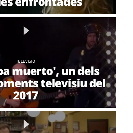
ies enfrontades
TELEVISIÓ
ba muerto', un dels
oments televisiu del
2017