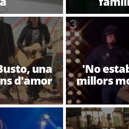
na
famíl
Busto, una
'No esta
ons d'amor
millors m