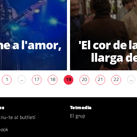
ne a l'amor,
'El cor de l
llarga d
1
...
17
18
19
20
21
22
...
os
Totmedia
El grup
iu-te al butlletí
book