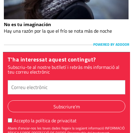
No es tu imaginación
Hay una razón por la que el frío se nota más de noche
POWERED BY ADDOOR
T'ha interessat aquest contingut?
Subscriu-te al nostre butlletí i rebràs més informació al
teu correu electrònic
Subscriure'm
Accepto la
política de privacitat
Abans d'enviar-nos les teves dades llegeix la següent informació INFORMACIÓ
BÀSICA SOBRE PROTECCIÓ DE DADES Responsable del tractament: