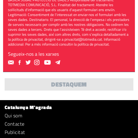
TOTMEDIA COMUNICACIÓ, S.L. Finalitat del tractament: Atendre les
sol·licituds d'informació que els usuaris d'aquest formulari ens enviïn.
Legitimació: Consentiment de l'interessat en enviar-nos el formulari amb les
seves dades. Destinataris: El personal, la direcció de l'empesa i els prestadors
de serveis necessaris per complir amb les nostres obligacions. No cedirem les
seves dades a tercers. Drets que l'assisteixen: Té dret a accedir, rectificar i/o
suprimir les seves dades, així com altres drets, com s'explica detalladament a
la política de privacitat, dirigint-se a
privacitat@totmedia.cat
. Informació
addicional: Per a més informació consultin la
política de privacitat
.
Segueix-nos a les xarxes
DESTAQUEM
Catalunya M'agrada
Qui som
Contacte
Publicitat