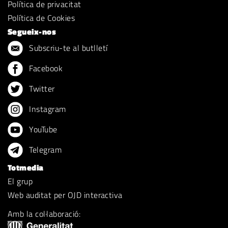
Política de privacitat
Política de Cookies
Segueix-nos
Subscriu-te al butlletí
Facebook
Twitter
Instagram
YouTube
Telegram
Totmedia
El grup
Web auditat per OJD interactiva
Amb la col·laboració: