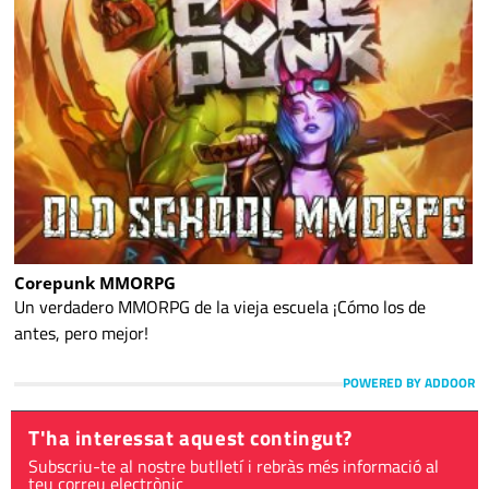
Corepunk MMORPG
Un verdadero MMORPG de la vieja escuela ¡Cómo los de
antes, pero mejor!
POWERED BY ADDOOR
T'ha interessat aquest contingut?
Subscriu-te al nostre butlletí i rebràs més informació al
teu correu electrònic