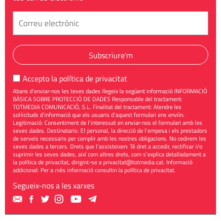
Subscriure'm
Accepto la
política de privacitat
Abans d'enviar-nos les teves dades llegeix la següent informació INFORMACIÓ
BÀSICA SOBRE PROTECCIÓ DE DADES Responsable del tractament:
TOTMEDIA COMUNICACIÓ, S.L. Finalitat del tractament: Atendre les
sol·licituds d'informació que els usuaris d'aquest formulari ens enviïn.
Legitimació: Consentiment de l'interessat en enviar-nos el formulari amb les
seves dades. Destinataris: El personal, la direcció de l'empesa i els prestadors
de serveis necessaris per complir amb les nostres obligacions. No cedirem les
seves dades a tercers. Drets que l'assisteixen: Té dret a accedir, rectificar i/o
suprimir les seves dades, així com altres drets, com s'explica detalladament a
la política de privacitat, dirigint-se a
privacitat@totmedia.cat
. Informació
addicional: Per a més informació consultin la
política de privacitat
.
Segueix-nos a les xarxes