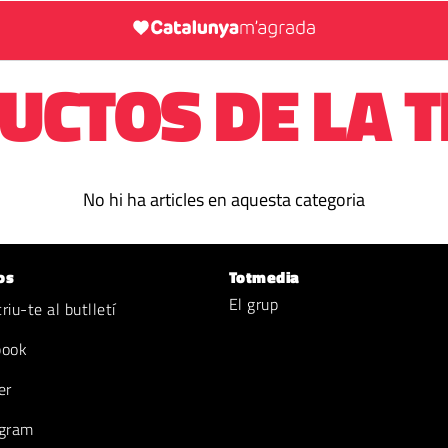
UCTOS DE LA T
No hi ha articles en aquesta categoria
os
Totmedia
El grup
iu-te al butlletí
book
er
gram