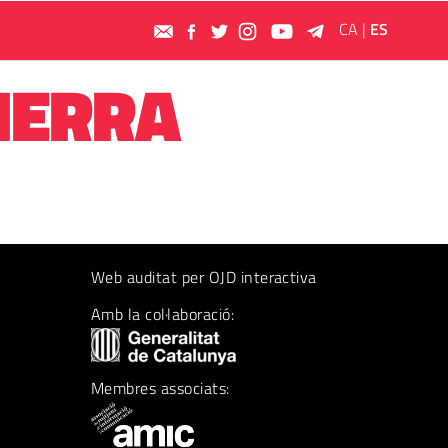
CA
|
ES
IERRA
Web auditat per OJD interactiva
Amb la col·laboració:
Membres associats: