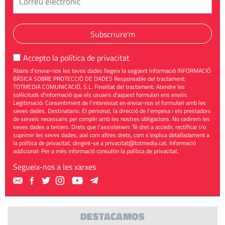
Subscriure'm
Accepto la
política de privacitat
Abans d'enviar-nos les teves dades llegeix la següent informació INFORMACIÓ
BÀSICA SOBRE PROTECCIÓ DE DADES Responsable del tractament:
TOTMEDIA COMUNICACIÓ, S.L. Finalitat del tractament: Atendre les
sol·licituds d'informació que els usuaris d'aquest formulari ens enviïn.
Legitimació: Consentiment de l'interessat en enviar-nos el formulari amb les
seves dades. Destinataris: El personal, la direcció de l'empesa i els prestadors
de serveis necessaris per complir amb les nostres obligacions. No cedirem les
seves dades a tercers. Drets que l'assisteixen: Té dret a accedir, rectificar i/o
suprimir les seves dades, així com altres drets, com s'explica detalladament a
la política de privacitat, dirigint-se a
privacitat@totmedia.cat
. Informació
addicional: Per a més informació consultin la
política de privacitat
.
Segueix-nos a les xarxes
DESTACAMOS