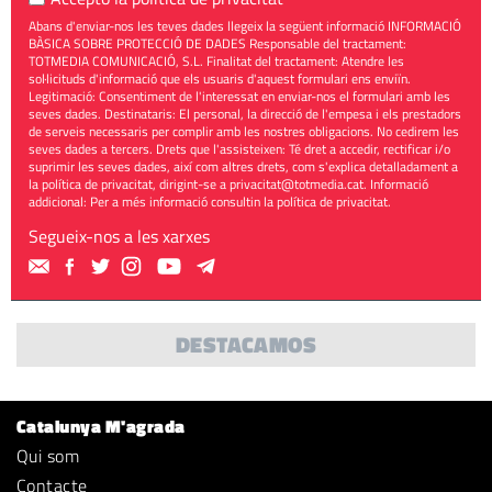
Abans d'enviar-nos les teves dades llegeix la següent informació INFORMACIÓ
BÀSICA SOBRE PROTECCIÓ DE DADES Responsable del tractament:
TOTMEDIA COMUNICACIÓ, S.L. Finalitat del tractament: Atendre les
sol·licituds d'informació que els usuaris d'aquest formulari ens enviïn.
Legitimació: Consentiment de l'interessat en enviar-nos el formulari amb les
seves dades. Destinataris: El personal, la direcció de l'empesa i els prestadors
de serveis necessaris per complir amb les nostres obligacions. No cedirem les
seves dades a tercers. Drets que l'assisteixen: Té dret a accedir, rectificar i/o
suprimir les seves dades, així com altres drets, com s'explica detalladament a
la política de privacitat, dirigint-se a
privacitat@totmedia.cat
. Informació
addicional: Per a més informació consultin la
política de privacitat
.
Segueix-nos a les xarxes
DESTACAMOS
Catalunya M'agrada
Qui som
Contacte