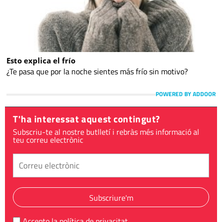
Esto explica el frío
¿Te pasa que por la noche sientes más frío sin motivo?
POWERED BY ADDOOR
T'ha interessat aquest contingut?
Subscriu-te al nostre butlletí i rebràs més informació al
teu correu electrònic
Subscriure'm
Accepto la
política de privacitat