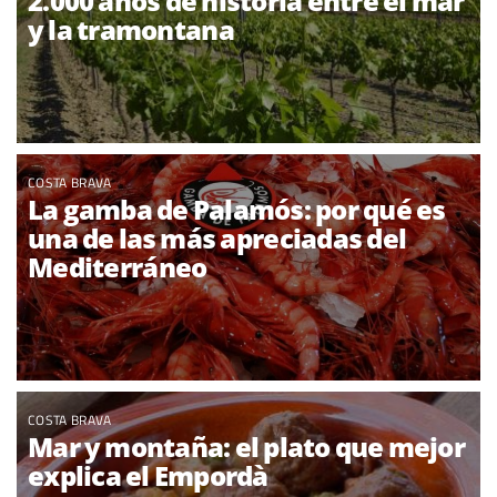
2.000 años de historia entre el mar
y la tramontana
COSTA BRAVA
La gamba de Palamós: por qué es
una de las más apreciadas del
Mediterráneo
COSTA BRAVA
Mar y montaña: el plato que mejor
explica el Empordà