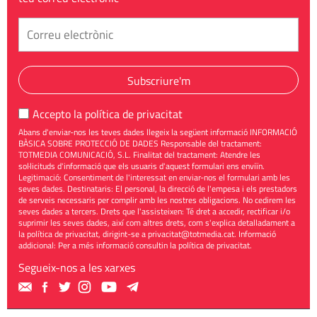
Subscriure'm
Accepto la
política de privacitat
Abans d'enviar-nos les teves dades llegeix la següent informació INFORMACIÓ
BÀSICA SOBRE PROTECCIÓ DE DADES Responsable del tractament:
TOTMEDIA COMUNICACIÓ, S.L. Finalitat del tractament: Atendre les
sol·licituds d'informació que els usuaris d'aquest formulari ens enviïn.
Legitimació: Consentiment de l'interessat en enviar-nos el formulari amb les
seves dades. Destinataris: El personal, la direcció de l'empesa i els prestadors
de serveis necessaris per complir amb les nostres obligacions. No cedirem les
seves dades a tercers. Drets que l'assisteixen: Té dret a accedir, rectificar i/o
suprimir les seves dades, així com altres drets, com s'explica detalladament a
la política de privacitat, dirigint-se a
privacitat@totmedia.cat
. Informació
addicional: Per a més informació consultin la
política de privacitat
.
Segueix-nos a les xarxes