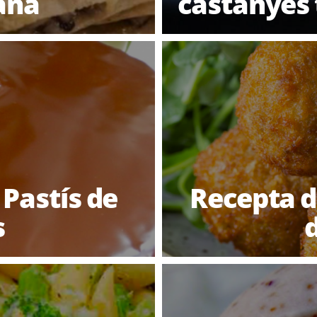
ana
castanyes 
 Pastís de
Recepta d
s