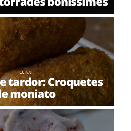
torrades boníssimes
CUINA
e tardor: Croquetes
de moniato