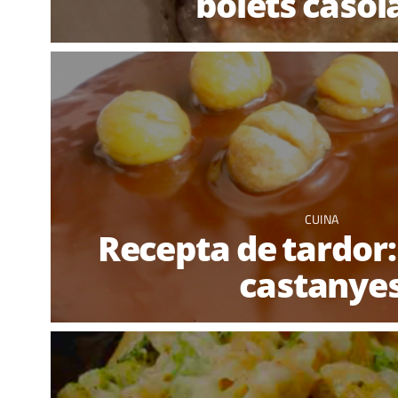
bolets casol
CUINA
Recepta de tardor:
castanye