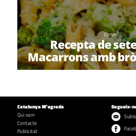
CUINA
Recepta de set
Macarrons amb bròq
Catalunya M'agrada
Segueix-n
Qui som
Subscr
Contacte
Face
Publicitat