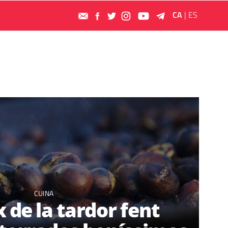
CA
|
ES
CUINA
 de la tardor fent