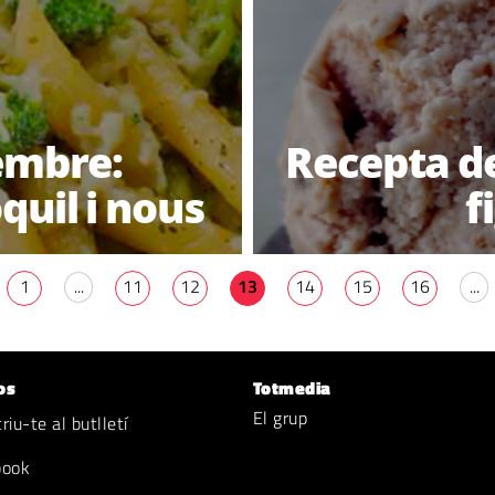
embre:
Recepta d
uil i nous
f
1
...
11
12
13
14
15
16
...
os
Totmedia
El grup
iu-te al butlletí
book