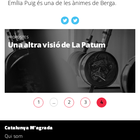
Emília Puig és una de les ànimes de Berga.
PROPOSTES
Una altra visió de La Patum
1
...
2
3
4
Catalunya M'agrada
Qui som