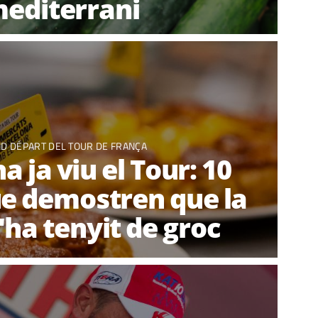
editerrani
D DÉPART DEL TOUR DE FRANÇA
a ja viu el Tour: 10
ue demostren que la
s'ha tenyit de groc