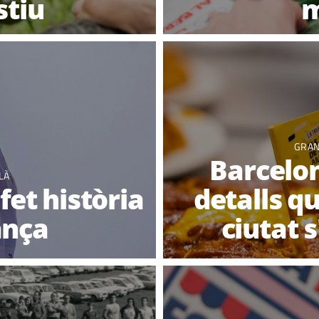
stiu
m
GRAN
Barcelon
LÀ
fet història
detalls q
ança
ciutat 