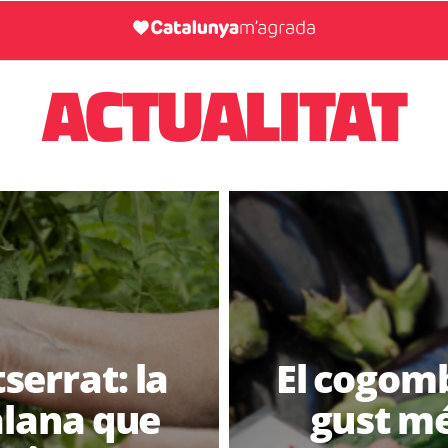
ACTUALITAT
errat: la
El cogomb
talana que
gust mé