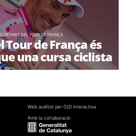
D DÉPART DEL TOUR DE FRANÇA
l Tour de França és
ue una cursa ciclista
Web auditat per OJD interactiva
Amb la col·laboració: