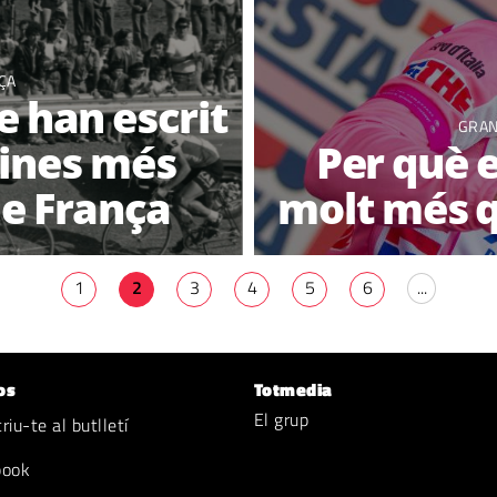
ÇA
e han escrit
GRAN
gines més
Per què e
de França
molt més q
1
2
3
4
5
6
...
os
Totmedia
El grup
iu-te al butlletí
book